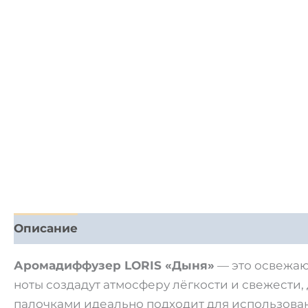
Описание
Детали
Отзывы (0)
Аромадиффузер LORIS «Дыня»
— это освежаю
ноты создадут атмосферу лёгкости и свежести,
палочками идеально подходит для использован