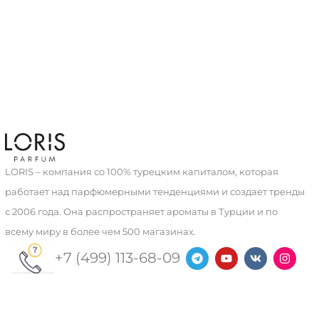
LORIS – компания со 100% турецким капиталом, которая
работает над парфюмерными тенденциями и создает тренды
с 2006 года. Она распространяет ароматы в Турции и по
всему миру в более чем 500 магазинах.
T
Y
V
I
+7 (499) 113-68-09
e
o
k
n
l
u
s
e
t
t
g
u
a
r
b
g