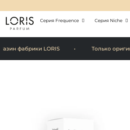
Перейти
к
содержимому
Серия Frequence
Серия Niche
зин фабрики LORIS
Только оригина