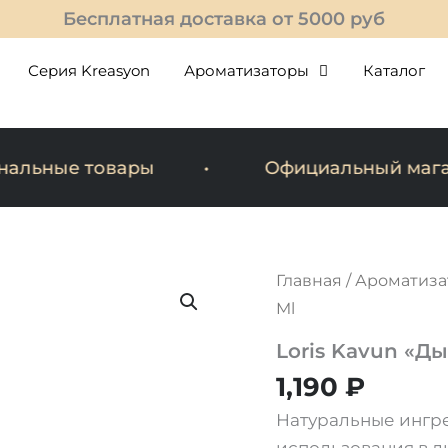
Бесплатная доставка от 5000 руб
Серия Kreasyon
Ароматизаторы
Каталог
льные товары
Официальный магази
Количество
Главная
/
Ароматиза
товара
Ml
Loris
Kavun
Loris Kavun «Ды
"Дыня"
120
1,190
₽
Ml
Натуральные ингр
использования в л