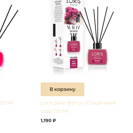
В корзину
120 Ml
Loris Saklı Bahçe «Секретный
сад» 120 Ml
1,190
₽