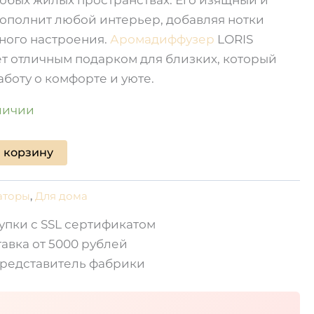
ополнит любой интерьер, добавляя нотки
ного настроения.
Аромадиффузер
LORIS
ет отличным подарком для близких, который
аботу о комфорте и уюте.
личии
 корзину
аторы
,
Для дома
упки с SSL сертификатом
авка от 5000 рублей
редставитель фабрики