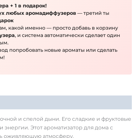
ра + 1 в подарок!
ух любых аромадиффузеров
— третий ты
дарок
м, какой именно — просто добавь в корзину
узера
, и система автоматически сделает один
ным.
од попробовать новые ароматы или сделать
м!
чной и спелой дыни. Его сладкие и фруктовые
 энергии. Этот ароматизатор для дома с
ать оживляющую атмосферу.