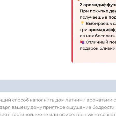
2 аромадиффузе
При покупке
дв
получаешь в
по
Выбираешь са
три
аромадифф
из них бесплат
Отличный пов
подарок близки
щий способ наполнить дом летними ароматами со
 даря вашему дому приятное ощущение бодрости и
ия в гостиной, кухне или офисе, где нужно созд