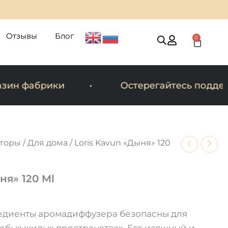
Отзывы
Блог
0
Cart
н фабрики
Остерегайтесь поддело
торы
/
Для дома
/ Loris Kavun «Дыня» 120
ня» 120 Ml
едиенты аромадиффузера безопасны для
юбых жилых пространствах. Его изящный и