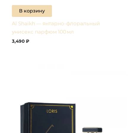
В корзину
Al Shaikh — янтарно-флоральный
унисекс парфюм 100 мл
3,490
₽