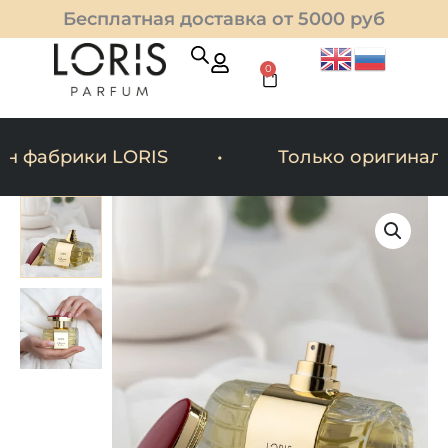
Перейти
Бесплатная доставка от 5000 руб
к
содержимому
0
Cart
 фабрики LORIS
Только оригинальн
Количество
товара
Mesaytara
—
флорально-
фруктовый
унисекс
парфюм
100 мл