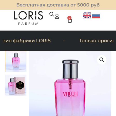
Перейти
Бесплатная доставка от 5000 руб
к
содержимому
0
Cart
ин фабрики LORIS
Только оригина