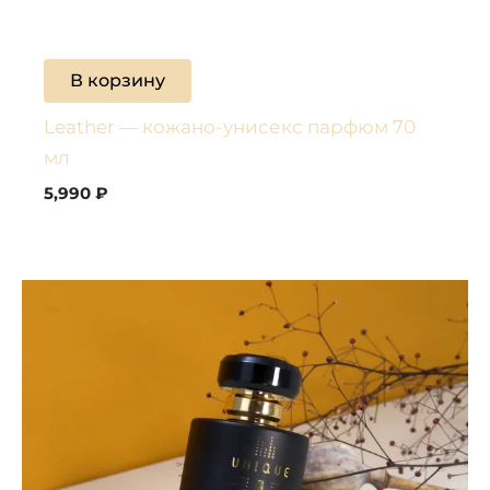
В корзину
Leather — кожано-унисекс парфюм 70
мл
5,990
₽