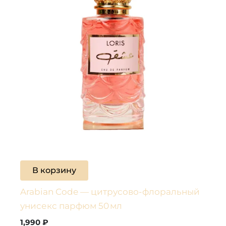
В корзину
Arabian Code — цитрусово-флоральный
унисекс парфюм 50 мл
1,990
₽