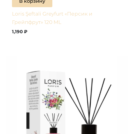
В корзину
Loris Şeftali Greyfurt «Персик и
Грейпфрут» 120 ML
1,190
₽