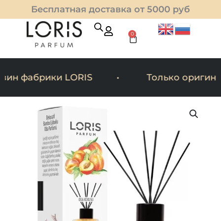
Перейти
Бесплатная доставка от 5000 руб
к
содержимому
0
Cart
н фабрики LORIS
Только оригинал