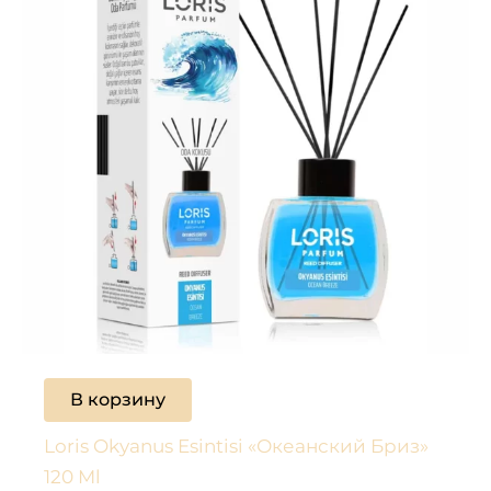
В корзину
Loris Okyanus Esintisi «Океанский Бриз»
120 Ml