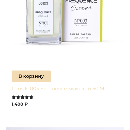
В корзину
Loris E-003 Frequence мужской 50 ML
Оценка
1,400
₽
5.00
из 5