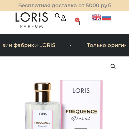
Перейти
Бесплатная доставка от 5000 руб
к
содержимому
0
Cart
ин фабрики LORIS
Только оригина