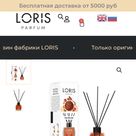
Перейти
Бесплатная доставка от 5000 руб
к
содержимому
0
Cart
ин фабрики LORIS
Только оригина