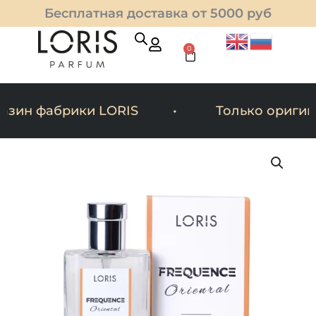
Перейти
Бесплатная доставка от 5000 руб
к
содержимому
0
Cart
ин фабрики LORIS
Только оригина