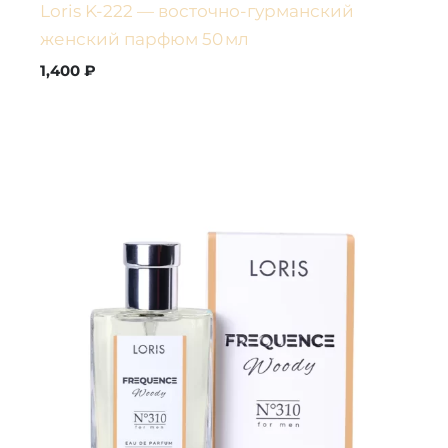
Loris K-222 — восточно-гурманский
женский парфюм 50 мл
1,400
₽