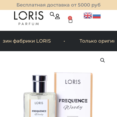
Перейти
Бесплатная доставка от 5000 руб
к
содержимому
0
Cart
ин фабрики LORIS
Только оригина