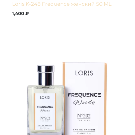
Loris K-248 Frequence женский 50 ML
1,400
₽