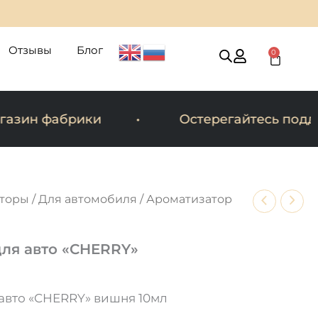
Отзывы
Блог
0
Cart
зин фабрики
Остерегайтесь подде
торы
/
Для автомобиля
/ Ароматизатор
ля авто «CHERRY»
авто «CHERRY» вишня 10мл