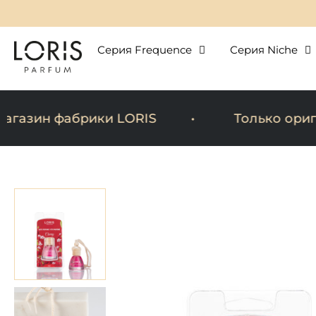
Перейти
к
содержимому
Серия Frequence
Серия Niche
азин фабрики LORIS
Только ориги