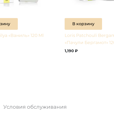
рзину
В корзину
nilya «Ваниль» 120 Ml
Loris Patchouli Berga
«Пачули Бергамот» 12
1,190
₽
Условия обслуживания