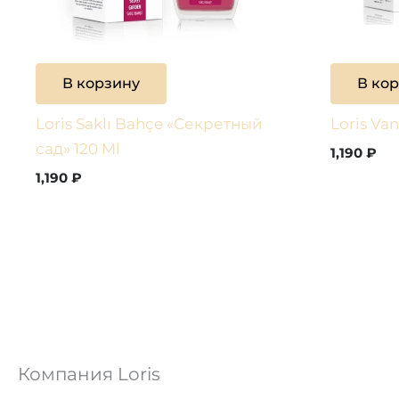
В корзину
В ко
Loris Saklı Bahçe «Секретный
Loris Va
сад» 120 Ml
1,190
₽
1,190
₽
Компания Loris