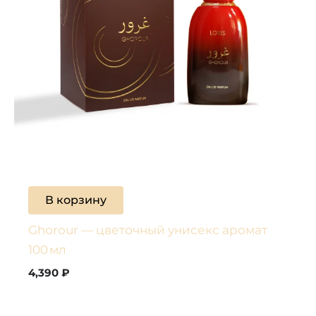
В корзину
Ghorour — цветочный унисекс аромат
100 мл
4,390
₽