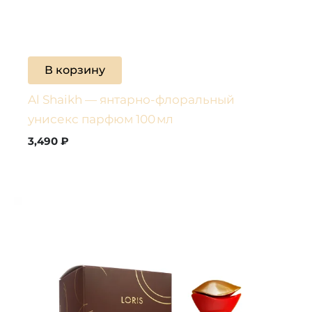
В корзину
Al Shaikh — янтарно-флоральный
унисекс парфюм 100 мл
3,490
₽