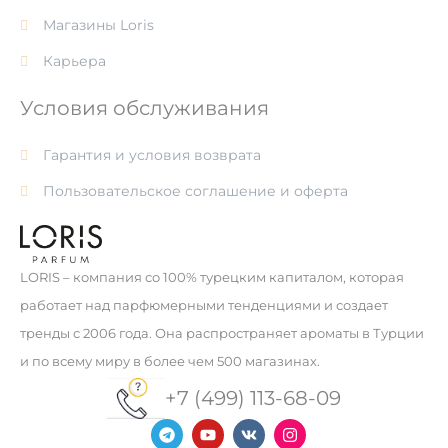
Магазины Loris
Карьера
Условия обслуживания
Гарантия и условия возврата
Пользовательское соглашение и оферта
LORIS – компания со 100% турецким капиталом, которая
работает над парфюмерными тенденциями и создает
тренды с 2006 года. Она распространяет ароматы в Турции
и по всему миру в более чем 500 магазинах.
+7 (499) 113-68-09
T
Y
V
I
e
o
k
n