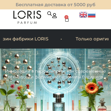
Перейти
Бесплатная доставка от 5000 руб
к
содержимому
0
Cart
ин фабрики LORIS
Только оригина
Инновации в парфюмерии: как современные
технологии формируют ароматы будущего