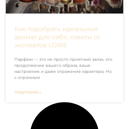
Как подобрать идеальный
аромат для себя: советы от
экспертов LORIS
Парфюм — это не просто приятный запах, это
продолжение вашего образа, ваше
настроение и даже отражение характера. Но
с огромным
ПОДРОБНЕЕ »