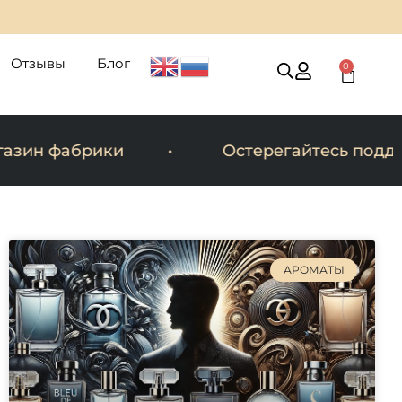
Отзывы
Блог
0
Cart
 фабрики
Остерегайтесь подделок
АРОМАТЫ