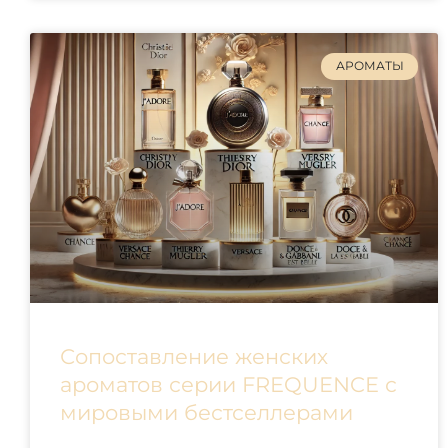
АРОМАТЫ
Сопоставление женских
ароматов серии FREQUENCE с
мировыми бестселлерами