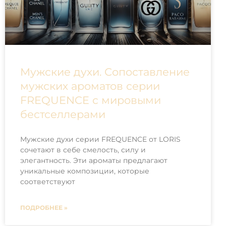
Мужские духи. Сопоставление
мужских ароматов серии
FREQUENCE с мировыми
бестселлерами
Мужские духи серии FREQUENCE от LORIS
сочетают в себе смелость, силу и
элегантность. Эти ароматы предлагают
уникальные композиции, которые
соответствуют
ПОДРОБНЕЕ »