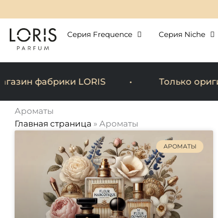
Перейти
к
содержимому
Серия Frequence
Серия Niche
н фабрики LORIS
Только оригинал
Ароматы
Главная страница
»
Ароматы
АРОМАТЫ