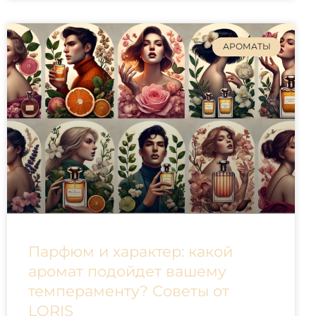
АРОМАТЫ
Парфюм и характер: какой
аромат подойдет вашему
темпераменту? Советы от
LORIS